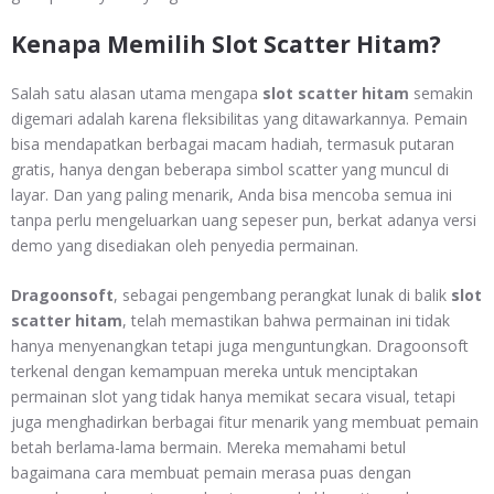
Kenapa Memilih
Slot Scatter Hitam
?
Salah satu alasan utama mengapa
slot scatter hitam
semakin
digemari adalah karena fleksibilitas yang ditawarkannya. Pemain
bisa mendapatkan berbagai macam hadiah, termasuk putaran
gratis, hanya dengan beberapa simbol scatter yang muncul di
layar. Dan yang paling menarik, Anda bisa mencoba semua ini
tanpa perlu mengeluarkan uang sepeser pun, berkat adanya versi
demo yang disediakan oleh penyedia permainan.
Dragoonsoft
, sebagai pengembang perangkat lunak di balik
slot
scatter hitam
, telah memastikan bahwa permainan ini tidak
hanya menyenangkan tetapi juga menguntungkan. Dragoonsoft
terkenal dengan kemampuan mereka untuk menciptakan
permainan slot yang tidak hanya memikat secara visual, tetapi
juga menghadirkan berbagai fitur menarik yang membuat pemain
betah berlama-lama bermain. Mereka memahami betul
bagaimana cara membuat pemain merasa puas dengan