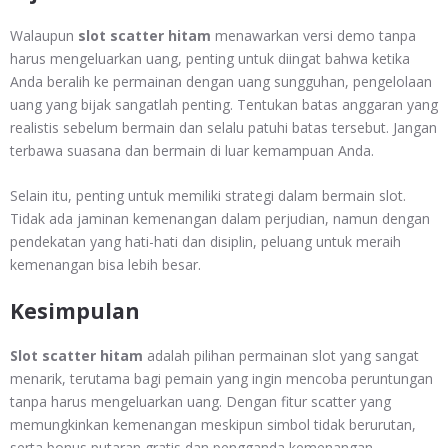
Walaupun
slot scatter hitam
menawarkan versi demo tanpa
harus mengeluarkan uang, penting untuk diingat bahwa ketika
Anda beralih ke permainan dengan uang sungguhan, pengelolaan
uang yang bijak sangatlah penting. Tentukan batas anggaran yang
realistis sebelum bermain dan selalu patuhi batas tersebut. Jangan
terbawa suasana dan bermain di luar kemampuan Anda.
Selain itu, penting untuk memiliki strategi dalam bermain slot.
Tidak ada jaminan kemenangan dalam perjudian, namun dengan
pendekatan yang hati-hati dan disiplin, peluang untuk meraih
kemenangan bisa lebih besar.
Kesimpulan
Slot scatter hitam
adalah pilihan permainan slot yang sangat
menarik, terutama bagi pemain yang ingin mencoba peruntungan
tanpa harus mengeluarkan uang. Dengan fitur scatter yang
memungkinkan kemenangan meskipun simbol tidak berurutan,
serta bonus putaran gratis dan pengganda kemenangan,