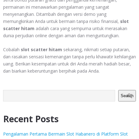
permainan ini menawarkan pengalaman yang sangat
menyenangkan. Ditambah dengan versi demo yang
memungkinkan Anda untuk bermain tanpa risiko finansial,
slot
scatter hitam
adalah cara yang sempurna untuk merasakan
dunia perjudian online dengan aman dan menguntungkan.
Cobalah
slot scatter hitam
sekarang, nikmati setiap putaran,
dan rasakan sensasi kemenangan tanpa perlu khawatir kehilangan
uang. Berikan kesempatan untuk diri Anda meraih hadiah besar,
dan biarkan keberuntungan berpihak pada Anda.
Search
Recent Posts
Pengalaman Pertama Bermain Slot Habanero di Platform Slot