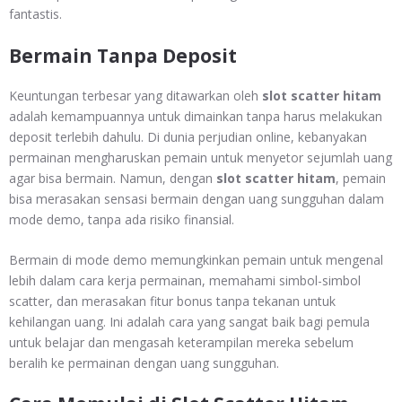
fantastis.
Bermain Tanpa Deposit
Keuntungan terbesar yang ditawarkan oleh
slot scatter hitam
adalah kemampuannya untuk dimainkan tanpa harus melakukan
deposit terlebih dahulu. Di dunia perjudian online, kebanyakan
permainan mengharuskan pemain untuk menyetor sejumlah uang
agar bisa bermain. Namun, dengan
slot scatter hitam
, pemain
bisa merasakan sensasi bermain dengan uang sungguhan dalam
mode demo, tanpa ada risiko finansial.
Bermain di mode demo memungkinkan pemain untuk mengenal
lebih dalam cara kerja permainan, memahami simbol-simbol
scatter, dan merasakan fitur bonus tanpa tekanan untuk
kehilangan uang. Ini adalah cara yang sangat baik bagi pemula
untuk belajar dan mengasah keterampilan mereka sebelum
beralih ke permainan dengan uang sungguhan.