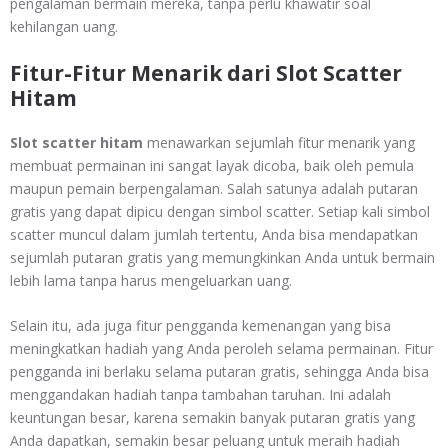
pengalaman bermain mereka, tanpa perlu khawatir soal
kehilangan uang.
Fitur-Fitur Menarik dari
Slot Scatter
Hitam
Slot scatter hitam
menawarkan sejumlah fitur menarik yang
membuat permainan ini sangat layak dicoba, baik oleh pemula
maupun pemain berpengalaman. Salah satunya adalah putaran
gratis yang dapat dipicu dengan simbol scatter. Setiap kali simbol
scatter muncul dalam jumlah tertentu, Anda bisa mendapatkan
sejumlah putaran gratis yang memungkinkan Anda untuk bermain
lebih lama tanpa harus mengeluarkan uang.
Selain itu, ada juga fitur pengganda kemenangan yang bisa
meningkatkan hadiah yang Anda peroleh selama permainan. Fitur
pengganda ini berlaku selama putaran gratis, sehingga Anda bisa
menggandakan hadiah tanpa tambahan taruhan. Ini adalah
keuntungan besar, karena semakin banyak putaran gratis yang
Anda dapatkan, semakin besar peluang untuk meraih hadiah