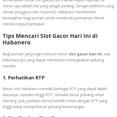
mana saja adalah hal yang sangat penting. Dengan platform yang
ramah pengguna dan responsif, Habanero memberikan
kemudahan bagi pemain untuk menikmati permainan favorit
mereka tanpa hambatan.
Tips Mencari Slot Gacor Hari Ini di
Habanero
Bagi pemain yang ingin mencari mesin
slot gacor hari ini
, ada
beberapa tips yang dapat membantu meningkatkan peluang
mereka:
1.
Perhatikan RTP
Mesin slot Habanero memiliki berbagai RTP yang dapat dipilih.
Biasanya, semakin tinggi RTP, semakin besar peluang untuk
menang. Jadi, pastikan kamu memilih mesin dengan RTP yang
tinggi untuk memperbesar peluang kemenangan.