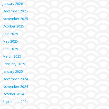
January 2026
December 2025
November 2025
October 2025
June 2025
May 2025
April 2025
March 2025
February 2025
January 2025
December 2024
November 2024
October 2024
September 2024