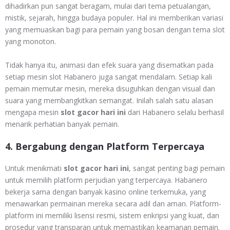
dihadirkan pun sangat beragam, mulai dari tema petualangan,
mistik, sejarah, hingga budaya populer. Hal ini memberikan variasi
yang memuaskan bagi para pemain yang bosan dengan tema slot
yang monoton.
Tidak hanya itu, animasi dan efek suara yang disematkan pada
setiap mesin slot Habanero juga sangat mendalam. Setiap kali
pemain memutar mesin, mereka disuguhkan dengan visual dan
suara yang membangkitkan semangat. Inilah salah satu alasan
mengapa mesin
slot gacor hari ini
dari Habanero selalu berhasil
menarik perhatian banyak pemain.
4.
Bergabung dengan Platform Terpercaya
Untuk menikmati
slot gacor hari ini
, sangat penting bagi pemain
untuk memilih platform perjudian yang terpercaya. Habanero
bekerja sama dengan banyak kasino online terkemuka, yang
menawarkan permainan mereka secara adil dan aman. Platform-
platform ini memiliki lisensi resmi, sistem enkripsi yang kuat, dan
prosedur yang transparan untuk memastikan keamanan pemain.