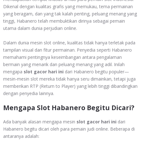
Dikenal dengan kualitas grafis yang memukau, tema permainan
yang beragam, dan yang tak kalah penting, peluang menang yang
tinggi, Habanero telah membuktikan dirinya sebagai pemain
utama dalam dunia perjudian online.
Dalam dunia mesin slot online, kualitas tidak hanya terletak pada
tampilan visual dan fitur permainan. Penyedia seperti Habanero
memahami pentingnya keseimbangan antara pengalaman
bermain yang menarik dan peluang menang yang adil. Inilah
mengapa
slot gacor hari ini
dari Habanero begitu populer—
mesin-mesin slot mereka tidak hanya seru dimainkan, tetapi juga
memberikan RTP (Return to Player) yang lebih tinggi dibandingkan
dengan penyedia lainnya.
Mengapa Slot Habanero Begitu Dicari?
Ada banyak alasan mengapa mesin
slot gacor hari ini
dari
Habanero begitu dicari oleh para pemain judi online. Beberapa di
antaranya adalah: