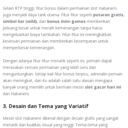
Selain RTP tinggi, fitur bonus dalam permainan slot Habanero
juga menjadi daya tarik utama. Fitur-fitur seperti
putaran gratis
,
simbol liar (wild)
, dan
bonus mini-games
memberikan
peluang besar untuk meraih kemenangan tanpa harus
mengeluarkan biaya tambahan. Fitur-fitur ini meningkatkan
keseruan permainan dan memberikan kesempatan untuk
memperbesar kemenangan.
Dengan adanya fitur-fitur menarik seperti ini, pemain dapat
merasakan sensasi permainan yang lebih seru dan
menguntungkan. Setiap kali fitur bonus terpicu, adrenalin pemain
akan meningkat, dan itu adalah salah satu alasan mengapa
banyak orang memilih untuk bermain mesin
slot gacor hari ini
dari Habanero.
3.
Desain dan Tema yang Variatif
Mesin slot Habanero dikenal dengan desain grafis yang sangat
menarik dan kualitas visual yang tinggi. Tema-tema yang