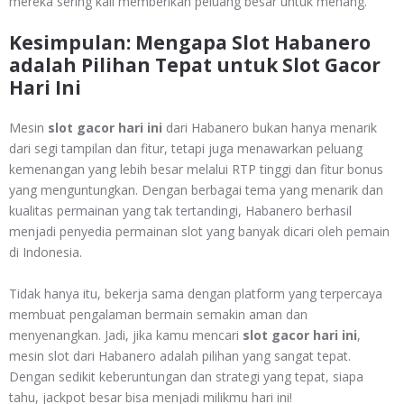
mereka sering kali memberikan peluang besar untuk menang.
Kesimpulan: Mengapa Slot Habanero
adalah Pilihan Tepat untuk Slot Gacor
Hari Ini
Mesin
slot gacor hari ini
dari Habanero bukan hanya menarik
dari segi tampilan dan fitur, tetapi juga menawarkan peluang
kemenangan yang lebih besar melalui RTP tinggi dan fitur bonus
yang menguntungkan. Dengan berbagai tema yang menarik dan
kualitas permainan yang tak tertandingi, Habanero berhasil
menjadi penyedia permainan slot yang banyak dicari oleh pemain
di Indonesia.
Tidak hanya itu, bekerja sama dengan platform yang terpercaya
membuat pengalaman bermain semakin aman dan
menyenangkan. Jadi, jika kamu mencari
slot gacor hari ini
,
mesin slot dari Habanero adalah pilihan yang sangat tepat.
Dengan sedikit keberuntungan dan strategi yang tepat, siapa
tahu, jackpot besar bisa menjadi milikmu hari ini!