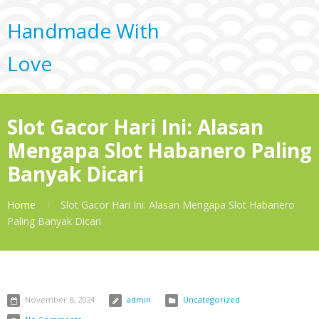
Handmade With
Love
Slot Gacor Hari Ini: Alasan
Mengapa Slot Habanero Paling
Banyak Dicari
Home
Slot Gacor Hari Ini: Alasan Mengapa Slot Habanero
Paling Banyak Dicari
November 8, 2024
admin
Uncategorized