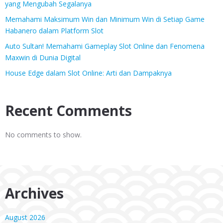
yang Mengubah Segalanya
Memahami Maksimum Win dan Minimum Win di Setiap Game
Habanero dalam Platform Slot
Auto Sultan! Memahami Gameplay Slot Online dan Fenomena
Maxwin di Dunia Digital
House Edge dalam Slot Online: Arti dan Dampaknya
Recent Comments
No comments to show.
Archives
August 2026