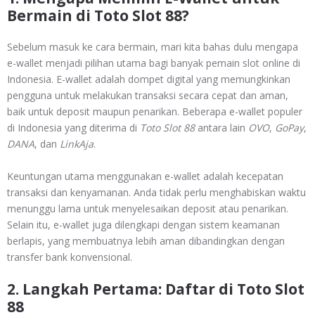
Bermain di Toto Slot 88?
Sebelum masuk ke cara bermain, mari kita bahas dulu mengapa
e-wallet menjadi pilihan utama bagi banyak pemain slot online di
Indonesia. E-wallet adalah dompet digital yang memungkinkan
pengguna untuk melakukan transaksi secara cepat dan aman,
baik untuk deposit maupun penarikan. Beberapa e-wallet populer
di Indonesia yang diterima di
Toto Slot 88
antara lain
OVO
,
GoPay
,
DANA
, dan
LinkAja
.
Keuntungan utama menggunakan e-wallet adalah kecepatan
transaksi dan kenyamanan. Anda tidak perlu menghabiskan waktu
menunggu lama untuk menyelesaikan deposit atau penarikan.
Selain itu, e-wallet juga dilengkapi dengan sistem keamanan
berlapis, yang membuatnya lebih aman dibandingkan dengan
transfer bank konvensional.
2.
Langkah Pertama: Daftar di Toto Slot
88