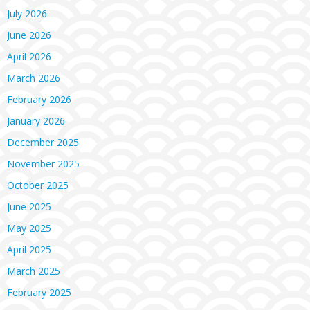
July 2026
June 2026
April 2026
March 2026
February 2026
January 2026
December 2025
November 2025
October 2025
June 2025
May 2025
April 2025
March 2025
February 2025