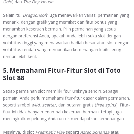
Gold
, dan
The Dog House
.
Selain itu,
Dragoonsoft
juga menawarkan variasi permainan yang
menarik, dengan grafik yang memikat dan fitur bonus yang
menambah keseruan bermain. Pilih permainan yang sesuai
dengan preferensi Anda, apakah Anda lebih suka slot dengan
volatilitas tinggi yang menawarkan hadiah besar atau slot dengan
volatilitas rendah yang memberikan kemenangan lebih sering
namun lebih kecil.
5.
Memahami Fitur-Fitur Slot di Toto
Slot 88
Setiap permainan slot memiliki fitur uniknya sendiri. Sebagai
pemain, Anda perlu memahami fitur-fitur dasar dalam permainan,
seperti simbol
wild
,
scatter
, dan putaran gratis (
free spins
). Fitur-
fitur ini tidak hanya menambah keseruan bermain, tetapi juga
meningkatkan peluang Anda untuk mendapatkan kemenangan.
Misalnya, di slot
Pragmatic Play
seperti
Aztec Bonanza
atau