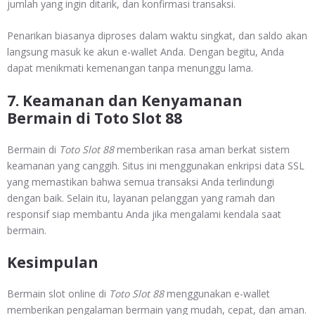
jumlah yang ingin ditarik, dan konfirmasi transaksi.
Penarikan biasanya diproses dalam waktu singkat, dan saldo akan
langsung masuk ke akun e-wallet Anda. Dengan begitu, Anda
dapat menikmati kemenangan tanpa menunggu lama.
7.
Keamanan dan Kenyamanan
Bermain di Toto Slot 88
Bermain di
Toto Slot 88
memberikan rasa aman berkat sistem
keamanan yang canggih. Situs ini menggunakan enkripsi data SSL
yang memastikan bahwa semua transaksi Anda terlindungi
dengan baik. Selain itu, layanan pelanggan yang ramah dan
responsif siap membantu Anda jika mengalami kendala saat
bermain.
Kesimpulan
Bermain slot online di
Toto Slot 88
menggunakan e-wallet
memberikan pengalaman bermain yang mudah, cepat, dan aman.