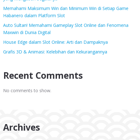
Memahami Maksimum Win dan Minimum Win di Setiap Game
Habanero dalam Platform Slot
Auto Sultan! Memahami Gameplay Slot Online dan Fenomena
Maxwin di Dunia Digital
House Edge dalam Slot Online: Arti dan Dampaknya
Grafis 3D & Animasi: Kelebihan dan Kekurangannya
Recent Comments
No comments to show.
Archives