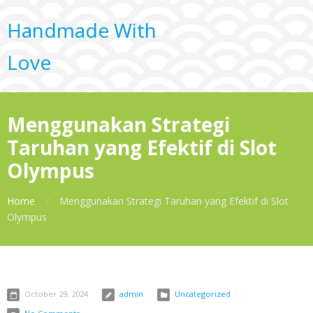
Handmade With
Love
Menggunakan Strategi
Taruhan yang Efektif di Slot
Olympus
Home
Menggunakan Strategi Taruhan yang Efektif di Slot
Olympus
October 29, 2024
admin
Uncategorized