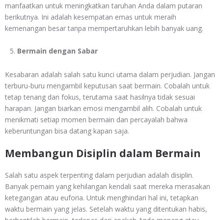
manfaatkan untuk meningkatkan taruhan Anda dalam putaran
berikutnya. Ini adalah kesempatan emas untuk meraih
kemenangan besar tanpa mempertaruhkan lebih banyak uang.
Bermain dengan Sabar
Kesabaran adalah salah satu kunci utama dalam perjudian. Jangan
terburu-buru mengambil keputusan saat bermain. Cobalah untuk
tetap tenang dan fokus, terutama saat hasilnya tidak sesuai
harapan. Jangan biarkan emosi mengambil alih. Cobalah untuk
menikmati setiap momen bermain dan percayalah bahwa
keberuntungan bisa datang kapan saja.
Membangun Disiplin dalam Bermain
Salah satu aspek terpenting dalam perjudian adalah disiplin.
Banyak pemain yang kehilangan kendali saat mereka merasakan
ketegangan atau euforia. Untuk menghindari hal ini, tetapkan
waktu bermain yang jelas. Setelah waktu yang ditentukan habis,