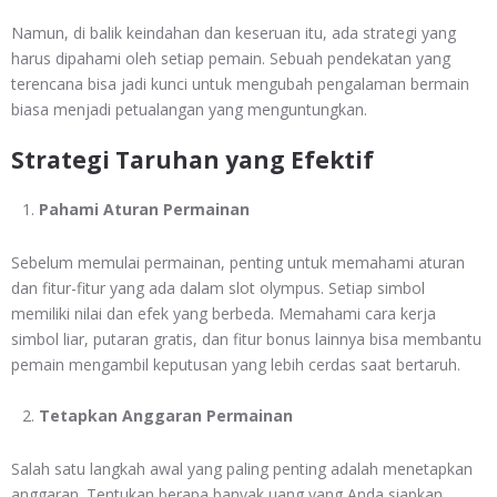
Namun, di balik keindahan dan keseruan itu, ada strategi yang
harus dipahami oleh setiap pemain. Sebuah pendekatan yang
terencana bisa jadi kunci untuk mengubah pengalaman bermain
biasa menjadi petualangan yang menguntungkan.
Strategi Taruhan yang Efektif
Pahami Aturan Permainan
Sebelum memulai permainan, penting untuk memahami aturan
dan fitur-fitur yang ada dalam slot olympus. Setiap simbol
memiliki nilai dan efek yang berbeda. Memahami cara kerja
simbol liar, putaran gratis, dan fitur bonus lainnya bisa membantu
pemain mengambil keputusan yang lebih cerdas saat bertaruh.
Tetapkan Anggaran Permainan
Salah satu langkah awal yang paling penting adalah menetapkan
anggaran. Tentukan berapa banyak uang yang Anda siapkan