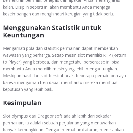
berhentilah bermain, terlepas dari apakah Anda menang atau
kalah. Disiplin seperti ini akan membantu Anda menjaga
keseimbangan dan menghindari kerugian yang tidak perlu.
Menggunakan Statistik untuk
Keuntungan
Mengamati pola dan statistik permainan dapat memberikan
wawasan yang berharga. Setiap mesin slot memiliki RTP (Return
to Player) yang berbeda, dan mengetahui persentase ini bisa
membantu Anda memilih mesin yang lebih menguntungkan.
Meskipun hasil dari slot bersifat acak, beberapa pemain percaya
bahwa mengamati tren dapat membantu mereka membuat
keputusan yang lebih baik.
Kesimpulan
Slot olympus dari Dragoonsoft adalah lebih dari sekadar
permainan; ia adalah sebuah perjalanan yang menawarkan
banyak kemungkinan. Dengan memahami aturan, menetapkan