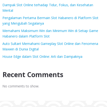
Dampak Slot Online terhadap Tidur, Fokus, dan Kesehatan
Mental
Pengalaman Pertama Bermain Slot Habanero di Platform Slot
yang Mengubah Segalanya
Memahami Maksimum Win dan Minimum Win di Setiap Game
Habanero dalam Platform Slot
Auto Sultan! Memahami Gameplay Slot Online dan Fenomena
Maxwin di Dunia Digital
House Edge dalam Slot Online: Arti dan Dampaknya
Recent Comments
No comments to show.