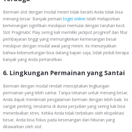
Bermain slot dengan modal minim tidak berarti Anda tidak bisa
menang besar. Banyak pemain
togel online
telah melaporkan
kemenangan signifikan meskipun memulai dengan taruhan kecil.
Slot Pragmatic Play sering kali memiliki jackpot progresif dan fitur
pembayaran tinggi yang memungkinkan kemenangan besar
meskipun dengan modal awal yang minim. Ini menunjukkan
bahwa keberuntungan bisa datang kapan saja, tidak peduli berapa
banyak yang Anda pertaruhkan.
6. Lingkungan Permainan yang Santai
Bermain dengan modal rendah menciptakan lingkungan
permainan yang lebih santai. Tanpa tekanan untuk menang besar,
Anda dapat menikmati pengalaman bermain dengan lebih baik. Ini
sangat penting, terutama di dunia perjudian yang sering kali bisa
menimbulkan stres. Ketika Anda tidak terbebani oleh ekspektasi
besar, Anda bisa fokus pada kesenangan dan hiburan yang
ditawarkan oleh slot.