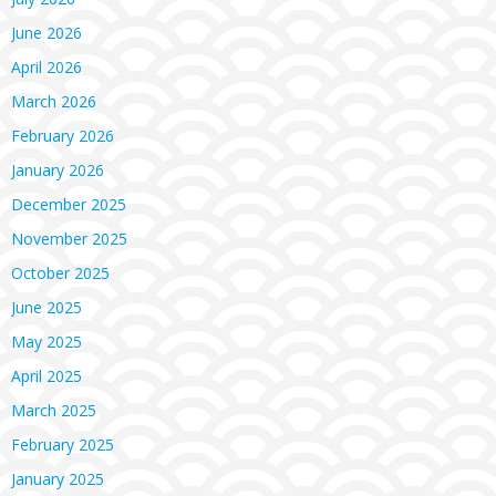
June 2026
April 2026
March 2026
February 2026
January 2026
December 2025
November 2025
October 2025
June 2025
May 2025
April 2025
March 2025
February 2025
January 2025