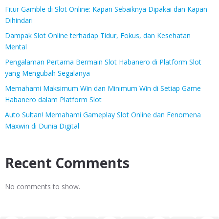
Fitur Gamble di Slot Online: Kapan Sebaiknya Dipakai dan Kapan
Dihindari
Dampak Slot Online terhadap Tidur, Fokus, dan Kesehatan
Mental
Pengalaman Pertama Bermain Slot Habanero di Platform Slot
yang Mengubah Segalanya
Memahami Maksimum Win dan Minimum Win di Setiap Game
Habanero dalam Platform Slot
Auto Sultan! Memahami Gameplay Slot Online dan Fenomena
Maxwin di Dunia Digital
Recent Comments
No comments to show.