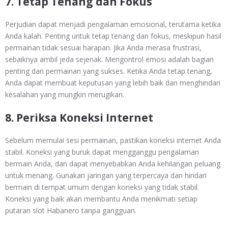
7. Tetap Tenang dan Fokus
Perjudian dapat menjadi pengalaman emosional, terutama ketika
Anda kalah. Penting untuk tetap tenang dan fokus, meskipun hasil
permainan tidak sesuai harapan. Jika Anda merasa frustrasi,
sebaiknya ambil jeda sejenak. Mengontrol emosi adalah bagian
penting dari permainan yang sukses. Ketika Anda tetap tenang,
Anda dapat membuat keputusan yang lebih baik dan menghindari
kesalahan yang mungkin merugikan.
8. Periksa Koneksi Internet
Sebelum memulai sesi permainan, pastikan koneksi internet Anda
stabil. Koneksi yang buruk dapat mengganggu pengalaman
bermain Anda, dan dapat menyebabkan Anda kehilangan peluang
untuk menang. Gunakan jaringan yang terpercaya dan hindari
bermain di tempat umum dengan koneksi yang tidak stabil.
Koneksi yang baik akan membantu Anda menikmati setiap
putaran slot Habanero tanpa gangguan.