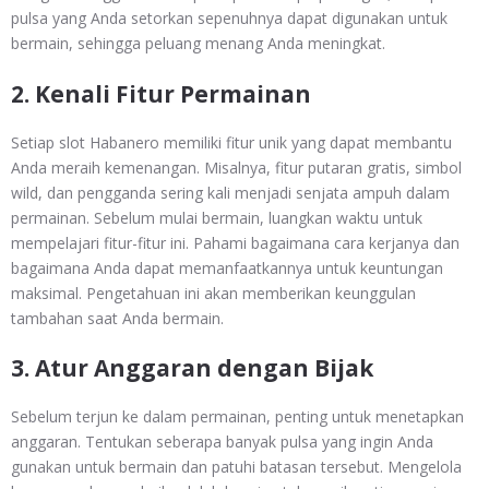
pulsa yang Anda setorkan sepenuhnya dapat digunakan untuk
bermain, sehingga peluang menang Anda meningkat.
2. Kenali Fitur Permainan
Setiap slot Habanero memiliki fitur unik yang dapat membantu
Anda meraih kemenangan. Misalnya, fitur putaran gratis, simbol
wild, dan pengganda sering kali menjadi senjata ampuh dalam
permainan. Sebelum mulai bermain, luangkan waktu untuk
mempelajari fitur-fitur ini. Pahami bagaimana cara kerjanya dan
bagaimana Anda dapat memanfaatkannya untuk keuntungan
maksimal. Pengetahuan ini akan memberikan keunggulan
tambahan saat Anda bermain.
3. Atur Anggaran dengan Bijak
Sebelum terjun ke dalam permainan, penting untuk menetapkan
anggaran. Tentukan seberapa banyak pulsa yang ingin Anda
gunakan untuk bermain dan patuhi batasan tersebut. Mengelola