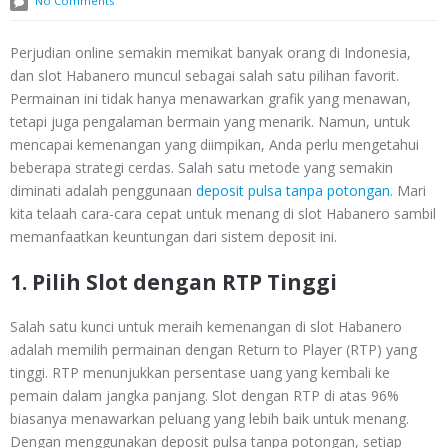
No Comments
Perjudian online semakin memikat banyak orang di Indonesia,
dan slot Habanero muncul sebagai salah satu pilihan favorit.
Permainan ini tidak hanya menawarkan grafik yang menawan,
tetapi juga pengalaman bermain yang menarik. Namun, untuk
mencapai kemenangan yang diimpikan, Anda perlu mengetahui
beberapa strategi cerdas. Salah satu metode yang semakin
diminati adalah penggunaan
deposit pulsa tanpa potongan
. Mari
kita telaah cara-cara cepat untuk menang di slot Habanero sambil
memanfaatkan keuntungan dari sistem deposit ini.
1. Pilih Slot dengan RTP Tinggi
Salah satu kunci untuk meraih kemenangan di slot Habanero
adalah memilih permainan dengan Return to Player (RTP) yang
tinggi. RTP menunjukkan persentase uang yang kembali ke
pemain dalam jangka panjang. Slot dengan RTP di atas 96%
biasanya menawarkan peluang yang lebih baik untuk menang.
Dengan menggunakan deposit pulsa tanpa potongan, setiap